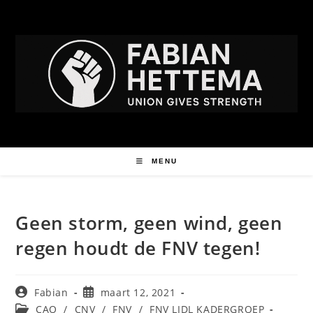
de
inhoud
MENU
Geen storm, geen wind, geen
regen houdt de FNV tegen!
Fabian
maart 12, 2021
CAO
/
CNV
/
FNV
/
FNV LIDL KADERGROEP