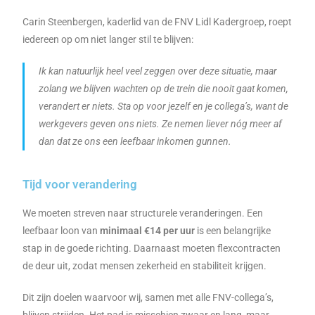
Carin Steenbergen, kaderlid van de FNV Lidl Kadergroep, roept
iedereen op om niet langer stil te blijven:
Ik kan natuurlijk heel veel zeggen over deze situatie, maar
zolang we blijven wachten op de trein die nooit gaat komen,
verandert er niets. Sta op voor jezelf en je collega’s, want de
werkgevers geven ons niets. Ze nemen liever nóg meer af
dan dat ze ons een leefbaar inkomen gunnen.
Tijd voor verandering
We moeten streven naar structurele veranderingen. Een
leefbaar loon van
minimaal €14 per uur
is een belangrijke
stap in de goede richting. Daarnaast moeten flexcontracten
de deur uit, zodat mensen zekerheid en stabiliteit krijgen.
Dit zijn doelen waarvoor wij, samen met alle FNV-collega’s,
blijven strijden. Het pad is misschien zwaar en lang, maar