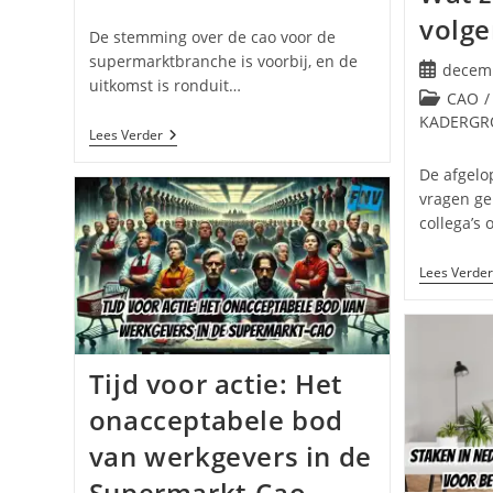
volge
De stemming over de cao voor de
supermarktbranche is voorbij, en de
Bericht
decemb
uitkomst is ronduit…
gepublice
Berichtcat
CAO
/
op:
KADERGR
CNV:
Lees Verder
‘Geen
Vetpot’,
De afgelo
Maar
vragen ge
Wel
Genoeg
collega’s
Om
In
Lees Verder
Te
Stemmen?
Tijd voor actie: Het
onacceptabele bod
van werkgevers in de
Supermarkt-Cao