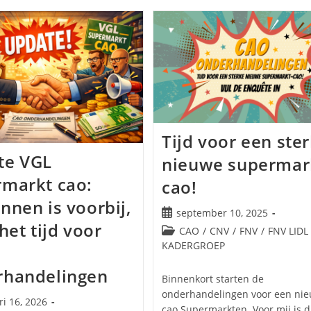
Tijd voor een ste
te VGL
nieuwe supermar
markt cao:
cao!
nnen is voorbij,
Bericht
september 10, 2025
 het tijd voor
gepubliceerd
Berichtcategorie:
CAO
/
CNV
/
FNV
/
FNV LIDL
op:
KADERGROEP
rhandelingen
Binnenkort starten de
onderhandelingen voor een ni
ri 16, 2026
cao Supermarkten. Voor mij is d