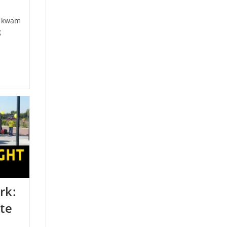
, kwam
g
rk:
hte