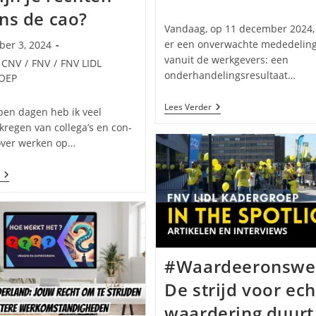
ns de cao?
Vandaag, op 11 december 2024
er een onverwachte mededelin
er 3, 2024
erd
vanuit de werkgevers: een
egorie:
CNV
/
FNV
/
FNV LIDL
onderhandelingsresultaat…
OEP
Een
Lees Verder
pen dagen heb ik veel
Schijnakkoord
kregen van collega’s en con-
Dat
Geen
 over werken op…
Recht
Doet
Aan
Werken
Onze
Op
Inzet
Sinterklaasavond:
Wat
Zijn
Je
Rechten
Volgens
#Waardeeronswe
De
Cao?
De strijd voor ec
waardering duurt