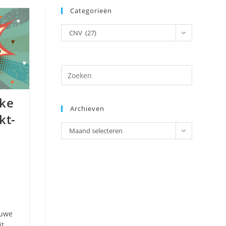
Categorieën
Categorieën
CNV (27)
rke
Archieven
kt-
Archieven
Maand selecteren
euwe
it