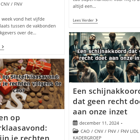
erd
egorie:
CNV
/
FNV
altijd een…
 week vond het vijfde
Tijd
Lees Verder
Voor
laats tussen de vakbonden
Een
kgevers over de…
Sterke
Nieuwe
Supermarkt-
Update
Cao!
VGL
Supermarkt
Cao:
Verkennen
Is
Voorbij,
Nu
Is
Een schijnakkoor
Het
Tijd
dat geen recht do
Voor
Echte
aan onze inzet
Onderhandelingen
en op
Bericht
december 11, 2024
rklaasavond:
gepubliceerd
Berichtcategorie:
CAO
/
CNV
/
FNV
/
FNV LIDL
op:
ijn je rechten
KADERGROEP