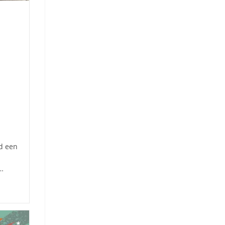
jd een
r…