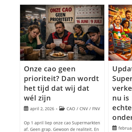
Onze cao geen
Upda
prioriteit? Dan wordt
Super
het tijd dat wij dat
verke
wél zijn
nu is
echte
Bericht
Berichtcategorie:
april 2, 2026
CAO
/
CNV
/
FNV
gepubliceerd
onde
op:
Op 1 april liep onze cao Supermarkten
Bericht
februa
af. Geen grap. Gewoon de realiteit. En