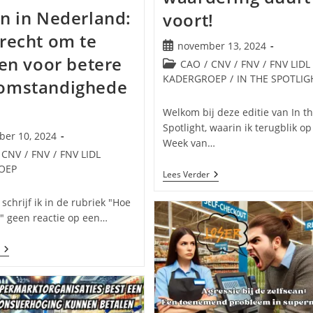
n in Nederland:
voort!
recht om te
Bericht
november 13, 2024
den voor betere
gepubliceerd
Berichtcategorie:
CAO
/
CNV
/
FNV
/
FNV LIDL
op:
KADERGROEP
/
IN THE SPOTLIG
omstandighede
Welkom bij deze editie van In t
Spotlight, waarin ik terugblik op
er 10, 2024
Week van…
erd
egorie:
CNV
/
FNV
/
FNV LIDL
OEP
#Waardeeronswerk:
Lees Verder
De
Strijd
schrijf ik in de rubriek "Hoe
Voor
 " geen reactie op een…
Echte
Waardering
Duurt
Staken
Voort!
In
Nederland:
Jouw
Recht
Om