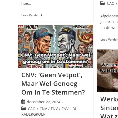
gepublice
Berichtcat
hoe…
CAO
/
op:
Onze
Lees Verder
Afgelopen
Cao
gesprek p
Geen
en de wer
Prioriteit?
Dan
Wordt
Lees Verder
Het
Tijd
Dat
Wij
Dat
Wél
Zijn
CNV: ‘Geen Vetpot’,
Maar Wel Genoeg
Om In Te Stemmen?
Werk
Bericht
december 22, 2024
Sinte
gepubliceerd
Berichtcategorie:
CAO
/
CNV
/
FNV
/
FNV LIDL
op:
KADERGROEP
Wat z