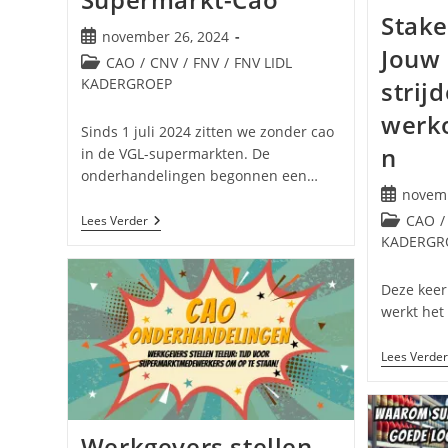
Stake
Bericht
november 26, 2024
Jouw 
gepubliceerd
Berichtcategorie:
CAO
/
CNV
/
FNV
/
FNV LIDL
op:
KADERGROEP
strij
werk
Sinds 1 juli 2024 zitten we zonder cao
n
in de VGL-supermarkten. De
onderhandelingen begonnen een…
Bericht
novemb
gepublice
Berichtcat
Tijd
CAO
/
Lees Verder
op:
Voor
KADERGR
Actie:
Het
Onacceptabele
Deze keer 
Bod
werkt het
Van
Werkgevers
In
Lees Verder
De
Supermarkt-
Cao
Werkgevers stellen