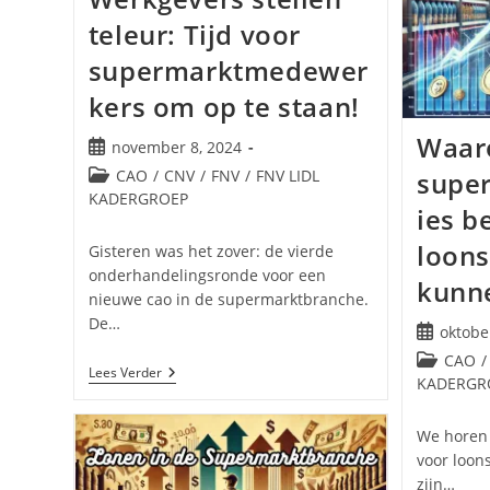
teleur: Tijd voor
supermarktmedewer
kers om op te staan!
Waa
Bericht
november 8, 2024
gepubliceerd
Berichtcategorie:
CAO
/
CNV
/
FNV
/
FNV LIDL
supe
op:
KADERGROEP
ies b
loons
Gisteren was het zover: de vierde
onderhandelingsronde voor een
kunn
nieuwe cao in de supermarktbranche.
De…
Bericht
oktobe
gepublice
Berichtcat
CAO
/
Werkgevers
Lees Verder
op:
KADERGR
Stellen
Teleur:
Tijd
We horen 
Voor
Supermarktmedewerkers
voor loon
Om
zijn…