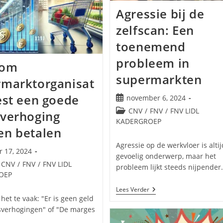
Te
Agressie bij de
Strijden
Voor
Betere
zelfscan: Een
Werkomstandigheden
toenemend
probleem in
rom
supermarkten
rmarktorganisat
est een goede
Bericht
november 6, 2024
gepubliceerd
Berichtcategorie:
CNV
/
FNV
/
FNV LIDL
verhoging
op:
KADERGROEP
en betalen
Agressie op de werkvloer is alti
r 17, 2024
gevoelig onderwerp, maar het
erd
egorie:
CNV
/
FNV
/
FNV LIDL
probleem lijkt steeds nijpende
OEP
Agressie
Lees Verder
Bij
het te vaak: "Er is geen geld
De
sverhogingen" of "De marges
Zelfscan:
Een