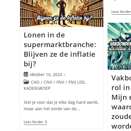
Op
Te
Staan!
Lees Verder
Lonen in de
supermarktbranche:
Blijven ze de inflatie
bij?
Bericht
oktober 16, 2024
Vakb
gepubliceerd
Berichtcategorie:
CAO
/
CNV
/
FNV
/
FNV LIDL
rol i
op:
KADERGROEP
Mijn 
Stel je voor dat je elke dag hard werkt,
waaro
maar aan het einde van de…
zoud
Lonen
Lees Verder
word
In