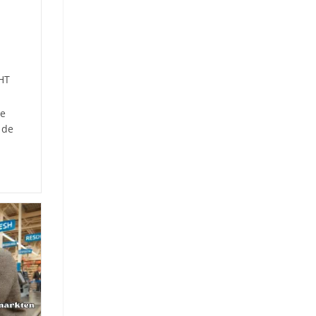
HT
he
 de