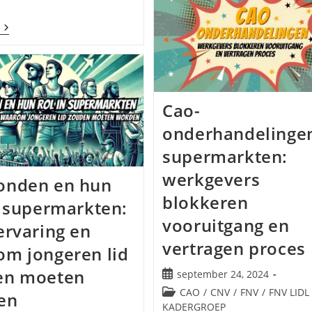
Toenemend
Probleem
Waarom
In
Supermarktorganisaties
Supermarkten
Best
Een
Goede
Loonsverhoging
Kunnen
Cao-
Betalen
onderhandelinge
supermarkten:
werkgevers
onden en hun
blokkeren
n supermarkten:
vooruitgang en
ervaring en
vertragen proces
m jongeren lid
en moeten
Bericht
september 24, 2024
gepubliceerd
Berichtcategorie:
CAO
/
CNV
/
FNV
/
FNV LIDL
en
op:
KADERGROEP