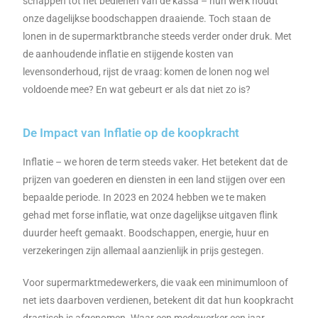
schappen tot het bedienen van de kassa – hun werk houdt
onze dagelijkse boodschappen draaiende. Toch staan de
lonen in de supermarktbranche steeds verder onder druk. Met
de aanhoudende inflatie en stijgende kosten van
levensonderhoud, rijst de vraag: komen de lonen nog wel
voldoende mee? En wat gebeurt er als dat niet zo is?
De Impact van Inflatie op de koopkracht
Inflatie – we horen de term steeds vaker. Het betekent dat de
prijzen van goederen en diensten in een land stijgen over een
bepaalde periode. In 2023 en 2024 hebben we te maken
gehad met forse inflatie, wat onze dagelijkse uitgaven flink
duurder heeft gemaakt. Boodschappen, energie, huur en
verzekeringen zijn allemaal aanzienlijk in prijs gestegen.
Voor supermarktmedewerkers, die vaak een minimumloon of
net iets daarboven verdienen, betekent dit dat hun koopkracht
drastisch is afgenomen. Waar een medewerker een jaar